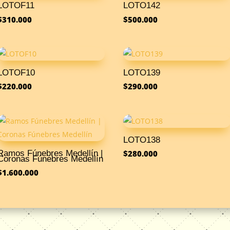
LOTOF11
LOTO142
$
310.000
$
500.000
LOTOF10
LOTO139
$
220.000
$
290.000
LOTO138
Ramos Fúnebres Medellín |
$
280.000
Coronas Fúnebres Medellín
$
1.600.000