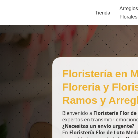
Arreglo
Tienda
Florales
Floristería en M
Floreria y Flor
Ramos y Arregl
Bienvenido a
Floristería Flor de
expertos en transmitir emocion
¿Necesitas un envío urgente?
En
Floristería Flor de Loto Mede