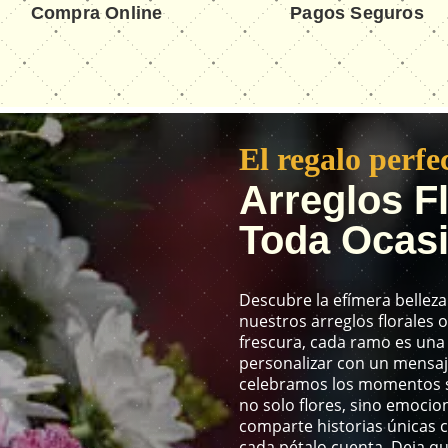
Compra Online
Pagos Seguros
El regalo perfe
Arreglos F
Toda Ocas
Descubre la efímera belleza
nuestros arreglos florales o
frescura, cada ramo es un
personalizar con un mensaje
celebramos los momentos si
no solo flores, sino emocio
comparte historias únicas c
cada pétalo cuenta. Deja qu