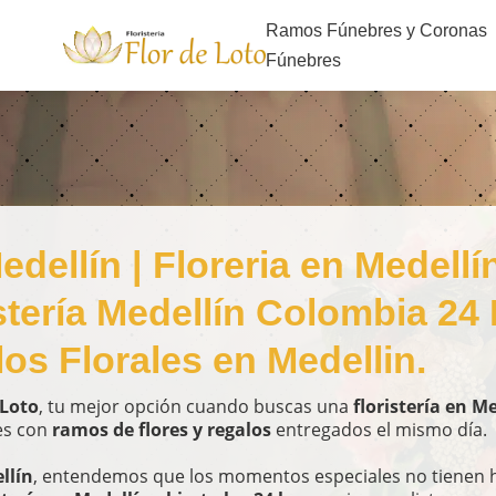
s
Ramos Fúnebres y Coronas
Fúnebres
edellín | Floreria en Medellí
istería Medellín Colombia 24 
os Florales en Medellin.
 Loto
, tu mejor opción cuando buscas una
floristería en M
es con
ramos de flores y regalos
entregados el mismo día.
llín
, entendemos que los momentos especiales no tienen h