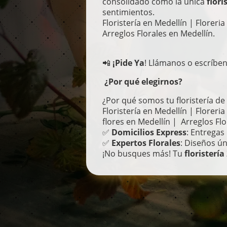
consolidado como la única
flori
sentimientos.
Floristería en Medellín | Floreri
Arreglos Florales en Medellín.
📲
¡Pide Ya
! Llámanos o escríbe
¿Por qué elegirnos?
¿Por qué somos tu floristería de
Floristería en Medellín | Floreri
flores en Medellín | Arreglos Flo
✅
Domicilios Express
: Entregas
✅
Expertos Florales
: Diseños ú
¡No busques más! Tu
floristería