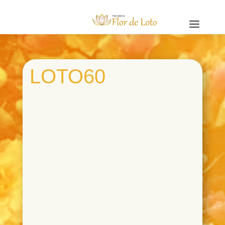
a
LOTO60