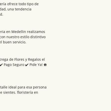
tería ofrece todo tipo de
idad, una tendencia
d.
steria en Medellin realizamos
con nuestro estilo distintivo
l buen servicio.
rega de Flores y Regalos el
️ Pago Seguro ✔️ Pide Ya! ☎️
etalle ideal para esa persona
sientes. floristería en