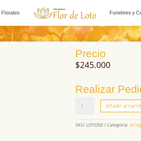
 Florales
Funebres y C
Precio
$
245.000
Realizar Ped
LOTO50
Añadir al carri
cantidad
SKU:
LOTO50
Categoría:
Arreg