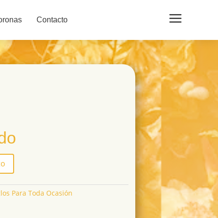
a
oronas
Contacto
ido
to
los Para Toda Ocasión