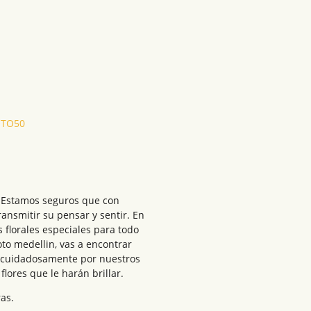
OTO50
n.Estamos seguros que con
ransmitir su pensar y sentir. En
 florales especiales para todo
Loto medellin, vas a encontrar
s cuidadosamente por nuestros
lores que le harán brillar.
ras.