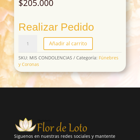
$
205.000
Realizar Pedido
MIS
Añadir al carrito
CONDOLENCIAS
cantidad
SKU:
MIS CONDOLENCIAS
Categoría:
Fúnebres
y Coronas
Siguenos en nuestras redes sociales y mantente