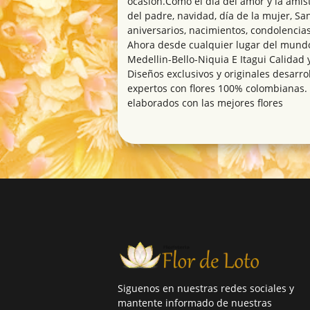
ocasión.Como el día del amor y la amist
del padre, navidad, día de la mujer, Sa
aniversarios, nacimientos, condolencias
Ahora desde cualquier lugar del mund
Medellin-Bello-Niquia E Itagui Calidad y
Diseños exclusivos y originales desarr
expertos con flores 100% colombianas.
elaborados con las mejores flores
Siguenos en nuestras redes sociales y
mantente informado de nuestras