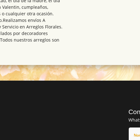
ad, el día de la madre, el día
n Valentin, cumpleaños,
 o cualquier otra ocasión.
o.Realizamos envíos A
 Servicio en Arreglos Florales.
ollados por decoradores
 Todos nuestros arreglos son
Con
What