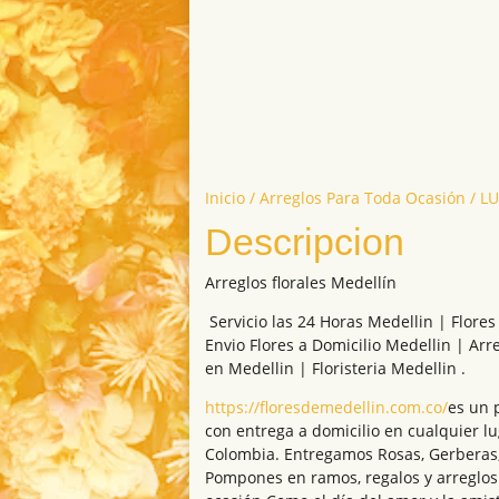
Inicio
/
Arreglos Para Toda Ocasión
/ L
Descripcion
Arreglos florales Medellín
Servicio las 24 Horas Medellin | Flor
Envio Flores a Domicilio Medellin | Arr
en Medellin | Floristeria Medellin .
https://floresdemedellin.com.co/
es un p
con entrega a domicilio en cualquier l
Colombia. Entregamos Rosas, Gerberas, 
Pompones en ramos, regalos y arreglos 