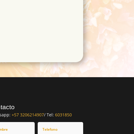
tacto
sapp:
+57 3206214907
/ Tel:
6031850