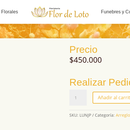
 Florales
Funebres y C
Precio
$
450.000
Realizar Ped
LUNJP
Añadir al carri
cantidad
SKU:
LUNJP
Categoría:
Arregl