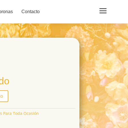
a
oronas
Contacto
ido
to
os Para Toda Ocasión