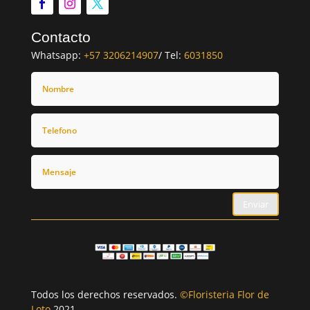
Contacto
Whatsapp:
+57 3206214907
/ Tel:
6031850
Enviar
Todos los derechos reservados.
©Floristeria Flor de
Loto
2021