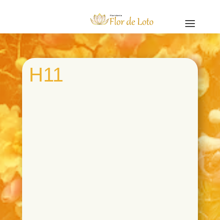
a
H11