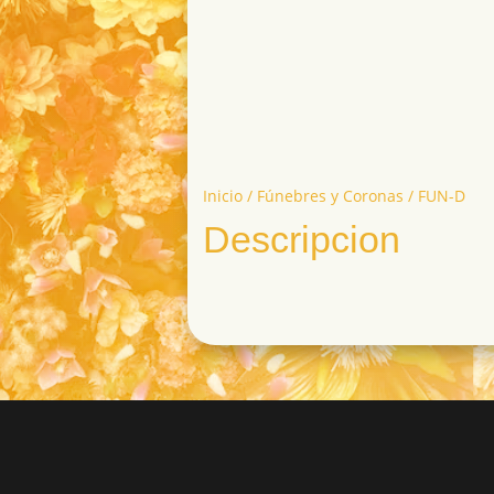
Inicio
/
Fúnebres y Coronas
/ FUN-D
Descripcion