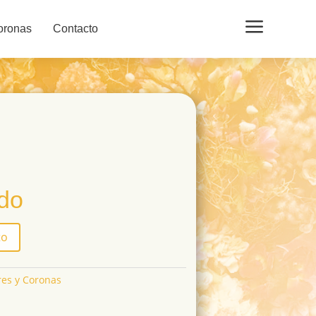
a
oronas
Contacto
ido
to
es y Coronas