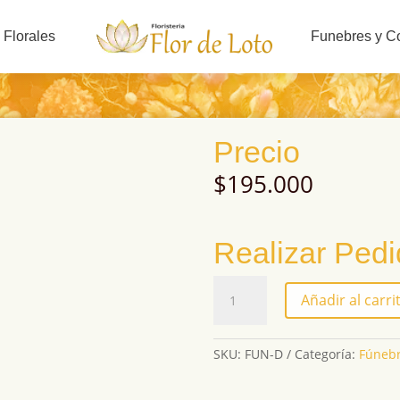
 Florales
Funebres y C
Precio
$
195.000
Realizar Ped
FUN-
Añadir al carri
D
cantidad
SKU:
FUN-D
Categoría:
Fúnebr