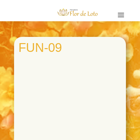
a
FUN-09