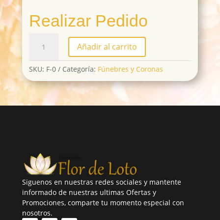
Realizar Pedido
F-
Añadir al carrito
01
cantidad
SKU:
F-0
Categoría:
Fúnebres y Coronas
Siguenos en nuestras redes sociales y mantente
informado de nuestras ultimas Ofertas y
Promociones, comparte tu momento especial con
nosotros.