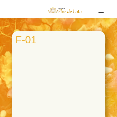
a
F-01