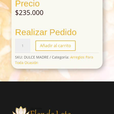
Precio
$
235.000
Realizar Pedido
DULCE
Añadir al carrito
MADRE
cantidad
SKU:
DULCE MADRE
Categoría:
Arreglos Para
Toda Ocasión