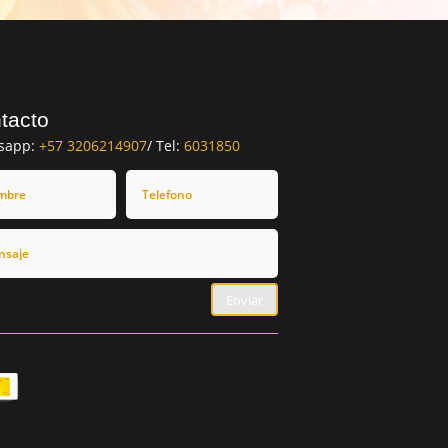
tacto
sapp:
+57 3206214907
/ Tel:
6031850
Enviar