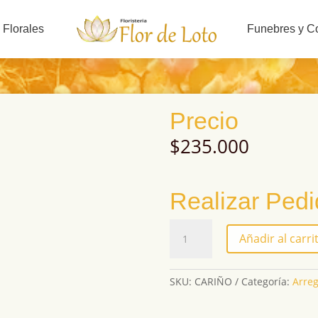
 Florales
Funebres y C
Precio
$
235.000
Realizar Ped
CARIÑO
Añadir al carri
cantidad
SKU:
CARIÑO
Categoría:
Arreg