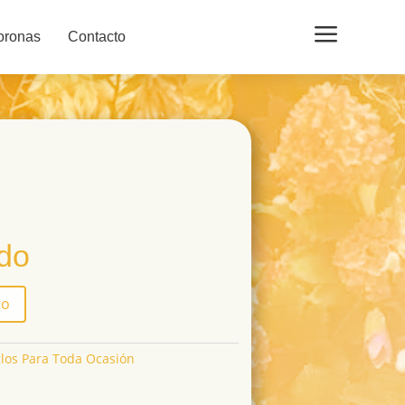
a
oronas
Contacto
ido
to
los Para Toda Ocasión