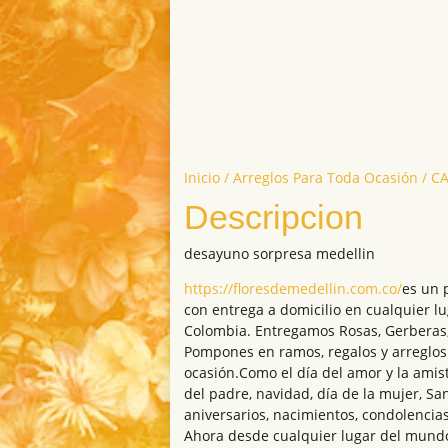
Inicio
/
Arreglos Para Toda Ocasión
/ C
Descripcion
desayuno sorpresa medellin
https://floresdemedellin.com.co/
es un p
con entrega a domicilio en cualquier l
Colombia. Entregamos Rosas, Gerberas, 
Pompones en ramos, regalos y arreglos 
ocasión.Como el día del amor y la amist
del padre, navidad, día de la mujer, Sa
aniversarios, nacimientos, condolencias
Ahora desde cualquier lugar del mund