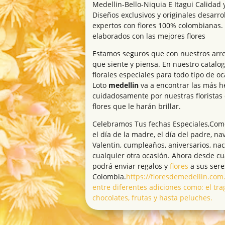
Medellin-Bello-Niquia E Itagui Calidad y
Diseños exclusivos y originales desarr
expertos con flores 100% colombianas.
elaborados con las mejores flores
Estamos seguros que con nuestros arreg
que siente y piensa. En nuestro catalo
florales especiales para todo tipo de oca
Loto
medellin
va a encontrar las más h
cuidadosamente por nuestras floristas
flores que le harán brillar.
Celebramos Tus fechas Especiales,Como 
el día de la madre, el día del padre, na
Valentin, cumpleaños, aniversarios, na
cualquier otra ocasión. Ahora desde c
podrá enviar regalos y
flores
a sus sere
Colombia.
https://floresdemedellin.com
entre diferentes adiciones como: el tra
chocolates, frutas y hasta peluches.