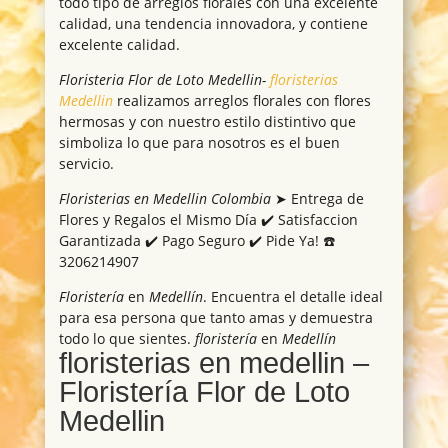
todo tipo de arreglos florales con una excelente
calidad, una tendencia innovadora, y contiene
excelente calidad.
Floristeria Flor de Loto Medellin-
floristerias
Medellin
realizamos arreglos florales con flores
hermosas y con nuestro estilo distintivo que
simboliza lo que para nosotros es el buen
servicio.
Floristerias en Medellin Colombia
➤ Entrega de
Flores y Regalos el Mismo Día ✔️ Satisfaccion
Garantizada ✔️ Pago Seguro ✔️ Pide Ya! ☎️
3206214907
Floristería
en
Medellín
. Encuentra el detalle ideal
para esa persona que tanto amas y demuestra
todo lo que sientes.
floristería
en
Medellín
floristerias en medellin –
Floristería Flor de Loto
Medellin