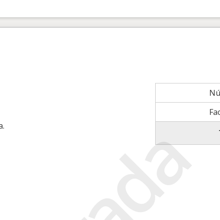
Nú
Fa
a.