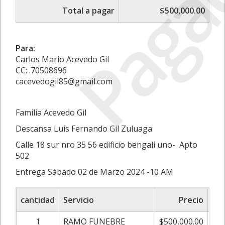
Paga
Total a pagar
$500,000.00
Para:
Carlos Mario Acevedo Gil
CC: .70508696
cacevedogil85@gmail.com
Familia Acevedo Gil
Descansa Luis Fernando Gil Zuluaga
Calle 18 sur nro 35 56 edificio bengali uno- Apto
502
Entrega Sábado 02 de Marzo 2024 -10 AM
cantidad
Servicio
Precio
Aju
1
RAMO FUNEBRE
$500,000.00
0